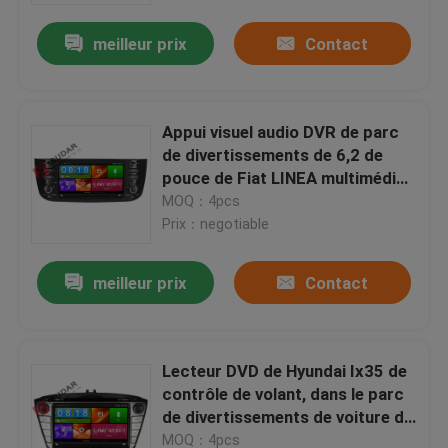
meilleur prix
Contact
Appui visuel audio DVR de parc
de divertissements de 6,2 de
pouce de Fiat LINEA multimédia
de voiture
MOQ：4pcs
Prix：negotiable
meilleur prix
Contact
Maison
Lecteur DVD de Hyundai Ix35 de
Des produits
contrôle de volant, dans le parc
de divertissements de voiture de
tiret
Au sujet de nous
MOQ：4pcs