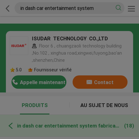
ISUDAR TECHNOLOGY CO.,LTD
Floor 6 , chuangzaoli technology building
,No.102 , xinghua road,xingwei,fuyong,bao'an
,shenzhen,Chine
5.0
Fournisseur vérifié
Appelle maintenant
Contact
PRODUITS
AU SUJET DE NOUS
in dash car entertainment system fabrication en ligne
(18)