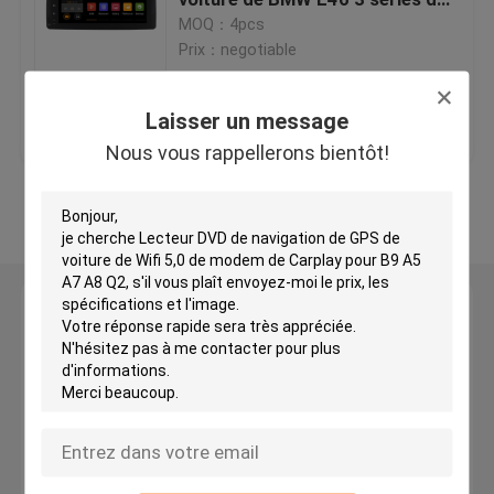
navigation
MOQ：4pcs
Prix：negotiable
Lecteur DVD de navigation de GPS de voiture
meilleur prix
Contact
Laisser un message
lecteur DVD androïde de voiture
Nous vous rappellerons bientôt!
Lecteur DVD de voiture pour VW
Regardez plus
Lecteur DVD de voiture pour Mercedes Benz
Laisser un message
lecteur de dvd de voiture 2 din
Nous vous rappellerons bientôt!
Navigation de DVD GPS pour BMW
Navigation de DVD GPS pour Toyota