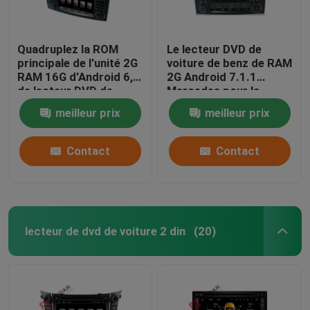
Quadruplez la ROM
Le lecteur DVD de
principale de l'unité 2G
voiture de benz de RAM
RAM 16G d'Android 6,0
2G Android 7.1.1
de lecteur DVD de
Mercedes pour la
voiture de benz de
classe HMDI du benz R
meilleur prix
meilleur prix
Mercedes de noyau
a produit facultatif
Contact
Contact
lecteur de dvd de voiture 2 din
(20)