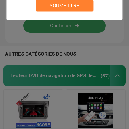
SOUMETTRE
stéréo automatique androïde de voiture
système de navigation androïde de voiture
Système stéréo de lecteur multimédia de voiture
AUTRES CATÉGORIES DE NOUS
Voiture DVR caméra
Lecteur DVD de navigation de GPS de voiture
(57)
caméra inverse de voiture