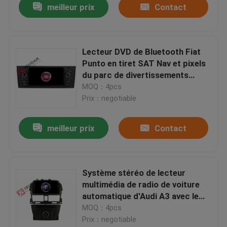
meilleur prix
Contact
Lecteur DVD de Bluetooth Fiat
Punto en tiret SAT Nav et pixels
du parc de divertissements
800*480
MOQ：4pcs
Prix：negotiable
meilleur prix
Contact
Système stéréo de lecteur
multimédia de radio de voiture
automatique d'Audi A3 avec le
vacarme 2 écran capacitif de 7
MOQ：4pcs
pouces
Prix：negotiable