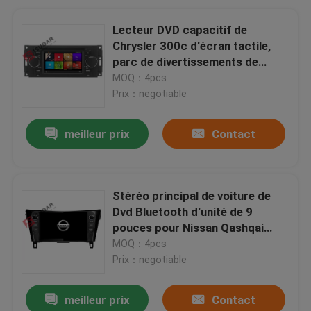
Lecteur DVD capacitif de
Chrysler 300c d'écran tactile,
parc de divertissements de
voiture de multimédia
MOQ：4pcs
Prix：negotiable
meilleur prix
Contact
Stéréo principal de voiture de
Dvd Bluetooth d'unité de 9
pouces pour Nissan Qashqai
avec le bouton de bouton
MOQ：4pcs
Prix：negotiable
meilleur prix
Contact