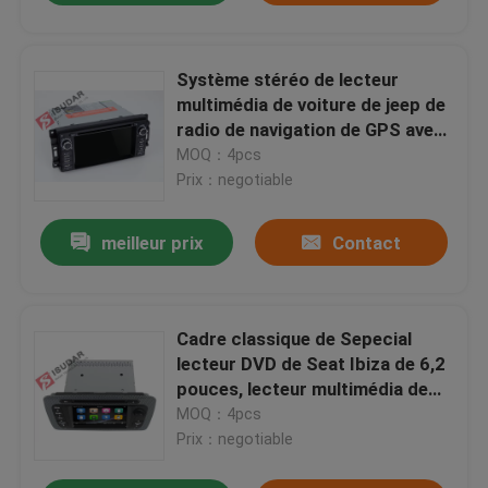
Système stéréo de lecteur
multimédia de voiture de jeep de
radio de navigation de GPS avec
la fonction arrière de
MOQ：4pcs
visionnement
Prix：negotiable
meilleur prix
Contact
Cadre classique de Sepecial
lecteur DVD de Seat Ibiza de 6,2
pouces, lecteur multimédia de
Dvd de voiture 3G
MOQ：4pcs
Prix：negotiable