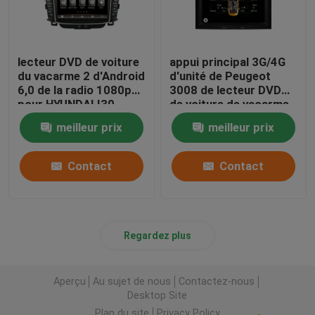
lecteur DVD de voiture
appui principal 3G/4G
du vacarme 2 d'Android
d'unité de Peugeot
6,0 de la radio 1080p
3008 de lecteur DVD
pour HYUNDAI I30
de voiture de vacarme
2011-2013
d'Android 2 de noyau
meilleur prix
meilleur prix
de 1024x600 Octa
Contact
Contact
Regardez plus
Aperçu
Au sujet de nous
Contactez-nous
Desktop Site
Plan du site
Privacy Policy