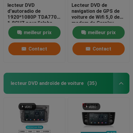
lecteur DVD
Lecteur DVD de
d'autoradio de
navigation de GPS de
1920*1080P TDA7708
voiture de Wifi 5,0 de
1.8GHZ pour l'alpha
modem de Carplay
Romeo Mito
pour B9 A5 A7 A8 Q2
meilleur prix
meilleur prix
Contact
Contact
lecteur DVD androïde de voiture
(35)