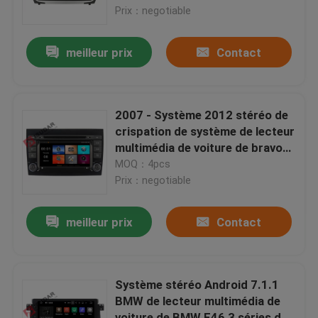
Prix：negotiable
Visite d'usine
meilleur prix
Contact
Contrôle de qualité
2007 - Système 2012 stéréo de
Contactez-nous
crispation de système de lecteur
multimédia de voiture de bravo
de Fiat
MOQ：4pcs
Nouvelles
Prix：negotiable
Cas
meilleur prix
Contact
Demandez une citation
Système stéréo Android 7.1.1
BMW de lecteur multimédia de
Shopping
voiture de BMW E46 3 séries de