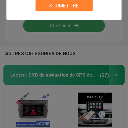
SOUMETTRE
stéréo automatique androïde de voiture
système de navigation androïde de voiture
Système stéréo de lecteur multimédia de voiture
AUTRES CATÉGORIES DE NOUS
Voiture DVR caméra
Lecteur DVD de navigation de GPS de voiture
(57)
caméra inverse de voiture