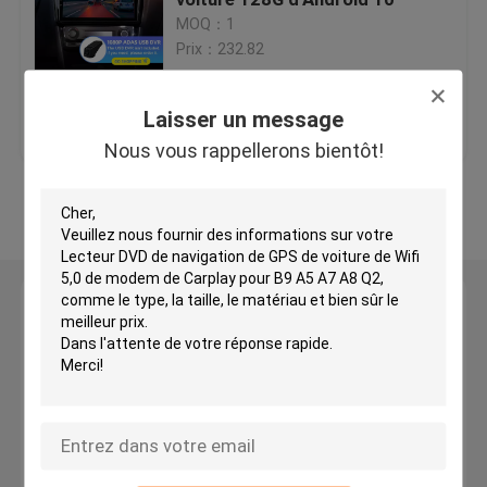
MOQ：1
Prix：232.82
Lecteur DVD de navigation de GPS de voiture
meilleur prix
Contact
Laisser un message
lecteur DVD androïde de voiture
Nous vous rappellerons bientôt!
Lecteur DVD de voiture pour VW
Regardez plus
Lecteur DVD de voiture pour Mercedes Benz
Laisser un message
lecteur de dvd de voiture 2 din
Nous vous rappellerons bientôt!
Navigation de DVD GPS pour BMW
Navigation de DVD GPS pour Toyota