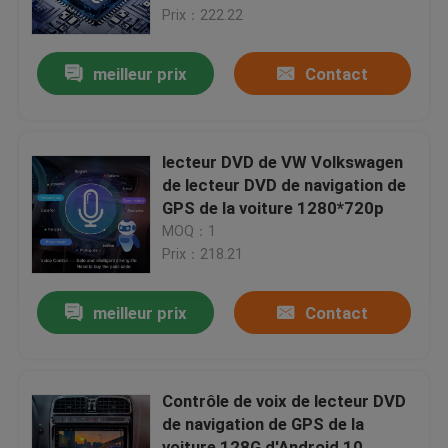
Prix：222.22
Visite d'usine
meilleur prix
Contact
Contrôle de qualité
lecteur DVD de VW Volkswagen
Contactez-nous
de lecteur DVD de navigation de
GPS de la voiture 1280*720p
MOQ：1
Nouvelles
Prix：218.21
Cas
meilleur prix
Contact
Demandez une citation
Contrôle de voix de lecteur DVD
de navigation de GPS de la
Shopping
voiture 128G d'Android 10