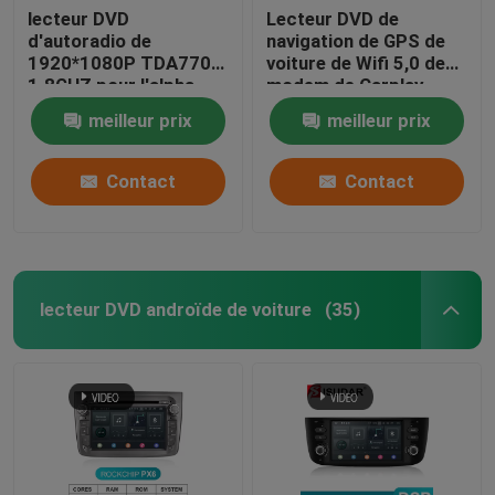
lecteur DVD
Lecteur DVD de
d'autoradio de
navigation de GPS de
1920*1080P TDA7708
voiture de Wifi 5,0 de
1.8GHZ pour l'alpha
modem de Carplay
Romeo Mito
pour B9 A5 A7 A8 Q2
meilleur prix
meilleur prix
Contact
Contact
lecteur DVD androïde de voiture
(35)