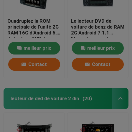
Quadruplez la ROM
Le lecteur DVD de
principale de l'unité 2G
voiture de benz de RAM
RAM 16G d'Android 6,0
2G Android 7.1.1
de lecteur DVD de
Mercedes pour la
voiture de benz de
classe HMDI du benz R
meilleur prix
meilleur prix
Mercedes de noyau
a produit facultatif
Contact
Contact
lecteur de dvd de voiture 2 din
(20)