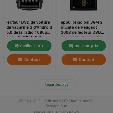
lecteur DVD de voiture
appui principal 3G/4G
du vacarme 2 d'Android
d'unité de Peugeot
6,0 de la radio 1080p
3008 de lecteur DVD
pour HYUNDAI I30
de voiture de vacarme
2011-2013
d'Android 2 de noyau
meilleur prix
meilleur prix
de 1024x600 Octa
Contact
Contact
Regardez plus
Aperçu
Au sujet de nous
Contactez-nous
Desktop Site
Plan du site
Privacy Policy