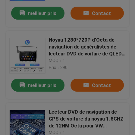
meilleur prix
Contact
Noyau 1280*720P d'Octa de
navigation de généralistes de
lecteur DVD de voiture de QLED
Android
MOQ：1
Prix：290
meilleur prix
Contact
Maison
Lecteur DVD de navigation de
Des produits
GPS de voiture du noyau 1.8GHZ
de 12NM Octa pour VW
Volkswagen
Au sujet de nous
MOQ：1