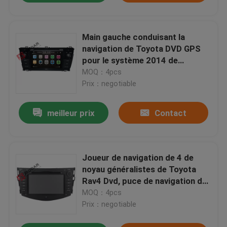
Main gauche conduisant la
navigation de Toyota DVD GPS
pour le système 2014 de
navigation de Toyota Corolla
MOQ：4pcs
Prix：negotiable
meilleur prix
Contact
Joueur de navigation de 4 de
noyau généralistes de Toyota
Rav4 Dvd, puce de navigation de
Toyota Rav4 SAT Nav MG1613S
MOQ：4pcs
Prix：negotiable