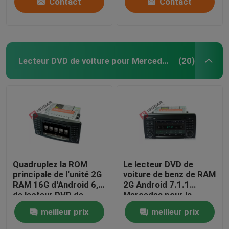
Contact
Contact
Lecteur DVD de voiture pour Mercedes Benz
(20)
Quadruplez la ROM
Le lecteur DVD de
principale de l'unité 2G
voiture de benz de RAM
RAM 16G d'Android 6,0
2G Android 7.1.1
de lecteur DVD de
Mercedes pour la
voiture de benz de
classe HMDI du benz R
meilleur prix
meilleur prix
Mercedes de noyau
a produit facultatif