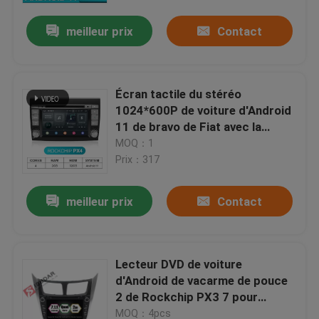
meilleur prix
Contact
Écran tactile du stéréo
1024*600P de voiture d'Android
11 de bravo de Fiat avec la
navigation de GPS
MOQ：1
Prix：317
meilleur prix
Contact
Maison
Lecteur DVD de voiture
Des produits
d'Android de vacarme de pouce
2 de Rockchip PX3 7 pour
Hyundai Verna/accent/Solaris
Au sujet de nous
MOQ：4pcs