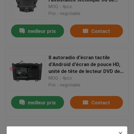
navigation
MOQ：4pcs
Prix：negotiable
Lecteur DVD de navigation de GPS de voiture
meilleur prix
Contact
lecteur DVD androïde de voiture
Lecteur DVD de voiture pour VW
8 autoradio d'écran tactile
d'Android d'écran de pouce HD,
unité de tête de lecteur DVD de
Lecteur DVD de voiture pour Mercedes Benz
HONDA CRV
MOQ：4pcs
Prix：negotiable
lecteur de dvd de voiture 2 din
meilleur prix
Contact
Navigation de DVD GPS pour BMW
Lecteur DVD de voiture de Kia
Navigation de DVD GPS pour Toyota