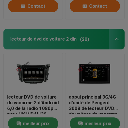
Contact
Contact
lecteur de dvd de voiture 2 din
(20)
lecteur DVD de voiture
appui principal 3G/4G
du vacarme 2 d'Android
d'unité de Peugeot
6,0 de la radio 1080p
3008 de lecteur DVD
pour HYUNDAI I30
de voiture de vacarme
2011-2013
d'Android 2 de noyau
meilleur prix
meilleur prix
de 1024x600 Octa