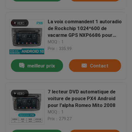
La voix commandent 1 autoradio
de Rockchip 1024*600 de
vacarme GPS NXP6686 pour
l'alpha mito romeo
MOQ：1
Prix：335.99
meilleur prix
Contact
7 lecteur DVD automatique de
voiture de pouce PX4 Android
pour l'alpha Romeo Mito 2008
MOQ：1
Prix：279.27