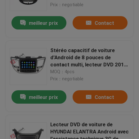
Prix：negotiable
Visite d'usine
meilleur prix
Contact
Contrôle de qualité
Stéréo capacitif de voiture
Contactez-nous
d'Android de 8 pouces de
contact multi, lecteur DVD 2015
de Hyundai Tucson
MOQ：4pcs
Nouvelles
Prix：negotiable
Cas
meilleur prix
Contact
Demandez une citation
Lecteur DVD de voiture de
HYUNDAI ELANTRA Android avec
Shopping
l'assistance technique 3G de