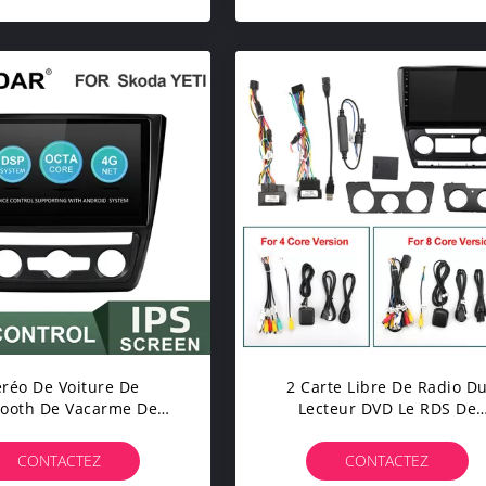
éréo De Voiture De
2 Carte Libre De Radio D
tooth De Vacarme De
Lecteur DVD Le RDS De
le De V57S Pour Le
Navigation De GPS De Voitu
 2.5GHZ Du Yeti DDR4
D'Android 10 De Vacarm
CONTACTEZ
CONTACTEZ
Octa De Skoda