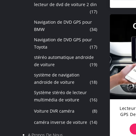
lecteur de dvd de voiture 2 din
(17)
Navigation de DVD GPS pour
BMW
(34)
Navigation de DVD GPS pour
Toyota
(17)
stéréo automatique androïde
de voiture
(19)
système de navigation
androïde de voiture
(18)
Système stéréo de lecteur
multimédia de voiture
(16)
Lecteur
Voiture DVR caméra
(8)
GPS De 
Modem 
caméra inverse de voiture
(14)
A Propos De Nous