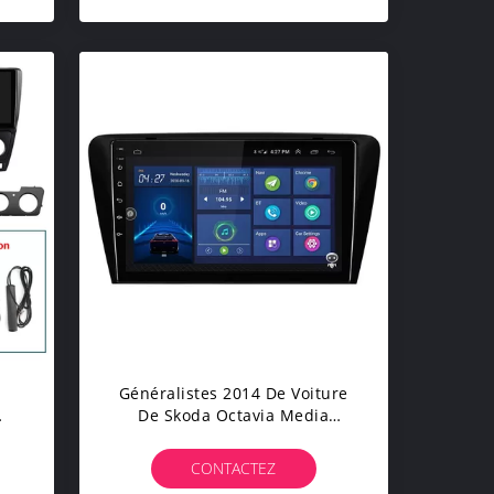
u
Généralistes 2014 De Voiture
De Skoda Octavia Media
re
Player Avec Buletooth 1080P
e
CONTACTEZ