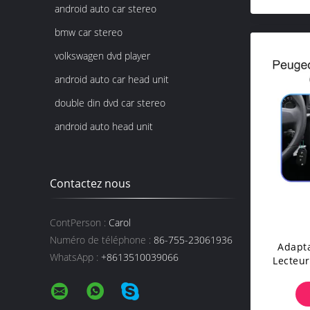
android auto car stereo
bmw car stereo
volkswagen dvd player
android auto car head unit
double din dvd car stereo
android auto head unit
Contactez nous
ContPerson :
Carol
Numéro de téléphone :
86-755-23061936
Adapt
WhatsApp :
+8613510039066
Lecteur
GPS De
D'EQ 