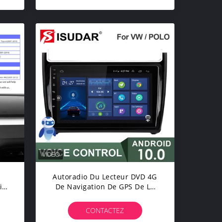
D
Autoradio Du Lecteur DVD 4G
io
De Navigation De GPS De La
ar
Voiture 32G Avec Le Contrôle
De Voix
CONTACTEZ