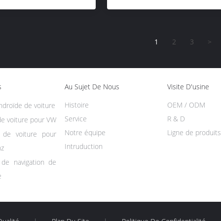
1
2
3
>
s
Au Sujet De Nous
Visite D'usine
Histoire
OEM / ODM
ndroïde de voiture
Service
R & D
e voiture pour VW
Notre équipe
Ligne de produits
 de voiture pour
Intruduction
nz
de navigation de
e