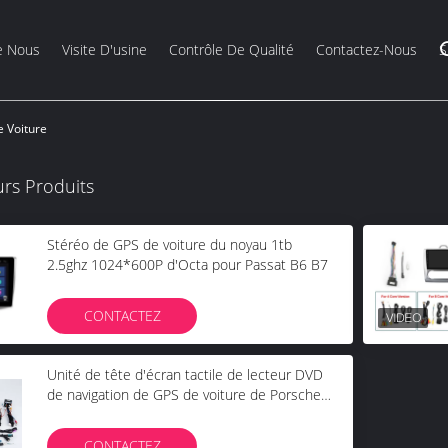
e Nous
Visite D'usine
Contrôle De Qualité
Contactez-Nous
S
 Voiture
urs Produits
Stéréo de GPS de voiture du noyau 1tb
2.5ghz 1024*600P d'Octa pour Passat B6 B7
CONTACTEZ
Unité de tête d'écran tactile de lecteur DVD
de navigation de GPS de voiture de Porsche
Cayenne avec des généralistes
CONTACTEZ