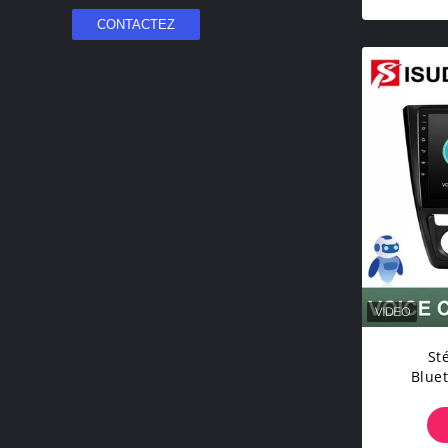
St
Blue
Doub
Noyau