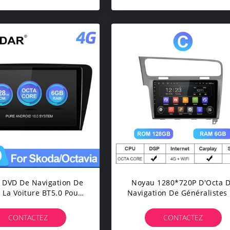
 DVD De Navigation De
Noyau 1280*720P D'Octa 
 La Voiture BT5.0 Pour
Navigation De Généralistes
a Octavia 2014-2017
Lecteur DVD De Voiture D
QLED Android
CONTACTEZ
CONTACTEZ