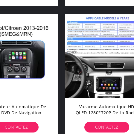
ateur Automatique De
Vacarme Automatique H
 DVD De Navigation De
QLED 1280*720P De La Rad
 Voiture D'ajustement
2 De Navigation De Polo C
Pour Peugeot Citroen
GPS De Golf De Skoda
CONTACTEZ
CONTACTEZ
308