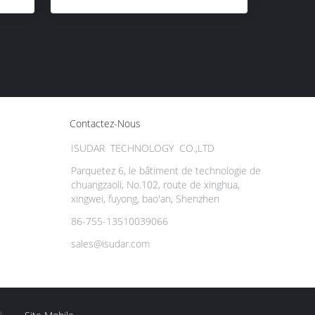
Contactez-Nous
ISUDAR TECHNOLOGY CO.,LTD
Parquetez 6, le bâtiment de technologie de
chuangzaoli, No.102, route de xinghua,
xingwei, fuyong, bao'an, Shenzhen
86-755-13510039066
sales@isudar.com