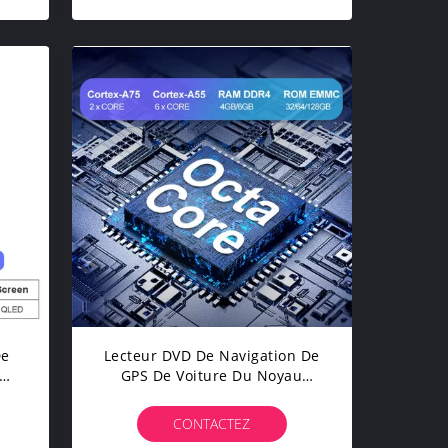
De
Lecteur DVD De Navigation De
 De
GPS De Voiture Du Noyau
e
1.8GHZ De 12NM Octa Pour
VW Volkswagen
CONTACTEZ