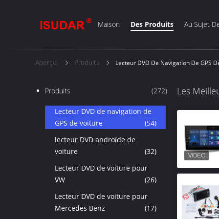
Maison
Des Produits
Au Sujet D
Aperçu
Produits
Lecteur DVD De Navigation De GPS De
Les Meille
Produits
(272)
Lecteur DVD de navigation de
GPS de voiture
(54)
lecteur DVD androïde de
voiture
(32)
Lecteur DVD de voiture pour
VW
(26)
Lecteur DVD de voiture pour
Mercedes Benz
(17)