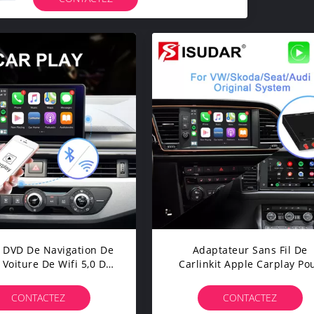
 DVD De Navigation De
Adaptateur Sans Fil De
Voiture De Wifi 5,0 De
Carlinkit Apple Carplay Po
De Carplay Pour B9 A5
VW Volkswagen Golf B8 SE
A7 A8 Q2
CONTACTEZ
CONTACTEZ