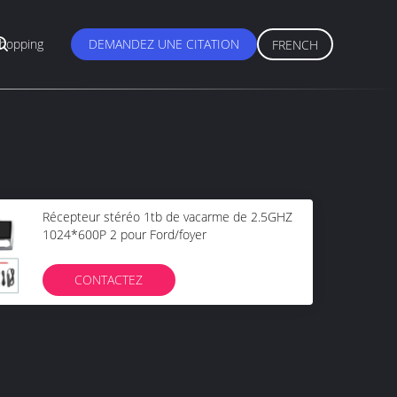
hopping
DEMANDEZ UNE CITATION
FRENCH
Récepteur stéréo 1tb de vacarme de 2.5GHZ
1024*600P 2 pour Ford/foyer
CONTACTEZ