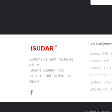
Les Catégorie
lecteur DVD a
Système de multimédia de
Lecteur DVD d
voiture
Lecteur DVD
- Bonne qualité - prix
Mercedes Be
concurrentiel - la livraison
rapide
Lecteur DVD 
GPS de voitur