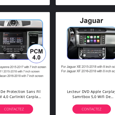
 De Protection Sans Fil
Lecteur DVD Apple Carpla
 4,0 Carlinkit Carplay
Samrtbox 5,0 Wifi De
tateur De SPHE8368-U
Navigation De GPS De Voitu
Apple Carplay
D'ISUDAR
CONTACTEZ
CONTACTEZ