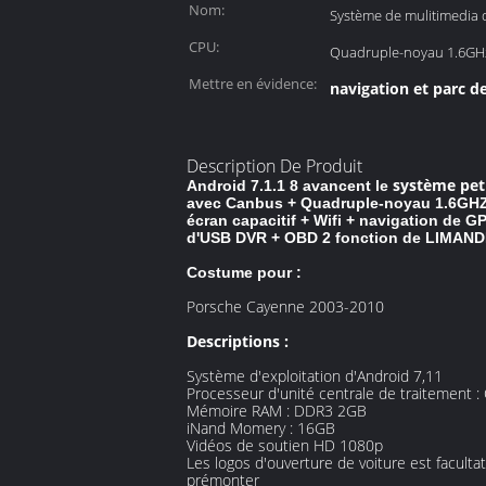
Nom:
Système de mulitimedia 
CPU:
Quadruple-noyau 1.6GHz
Mettre en évidence:
navigation et parc d
Description De Produit
système peti
Android 7.1.1 8 avancent le
avec Canbus + Quadruple-noyau 1.6GHZ é
écran capacitif + Wifi + navigation de 
d'USB DVR + OBD 2 fonction de LIMANDE
Costume pour :
Porsche Cayenne 2003-2010
Descriptions :
Système d'exploitation d'Android 7,11
Processeur d'unité centrale de traitement
Mémoire RAM : DDR3 2GB
iNand Momery : 16GB
Vidéos de soutien HD 1080p
Les logos d'ouverture de voiture est facult
prémonter