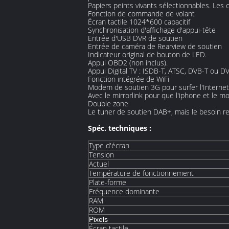
Papiers peints vivants sélectionnables. Le
Fonction de commande de volant
Écran tactile 1024*600 capacitif
Synchronisation d'affichage d'appui-tête
Entrée d'USB DVR de soutien
Entrée de caméra de Rearview de soutien
Indicateur original de bouton de LED.
Appui OBD2 (non inclus).
Appui Digital TV : ISDB-T, ATSC, DVB-T ou DVB
Fonction intégrée de WiFi
Modem de soutien 3G pour surfer l'Internet
Avec le mirrorlink pour que l'iphone et le mo
Double zone
Le tuner de soutien DAB+, mais le besoin rel
Spéc. techniques :
Type d'écran
Tension
Actuel
Température de fonctionnement
Plate-forme
Fréquence dominante
RAM
ROM
Pixels
Écran tactile