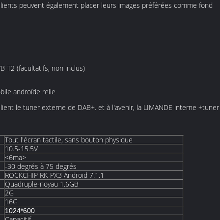
s clients peuvent également placer leurs images préférées comme fond
-T2 (facultatifs, non inclus)
bile androïde relie
ient le tuner externe de DAB+. et à l'avenir, la LIMANDE interne +tuner
Tout l'écran tactile, sans bouton physique
10.5-15.5V
<6ma>
-30 degrés à 75 degrés
ROCKCHIP RK-PX3 Android 7.1.1
Quadruple-noyau 1.6GB
2G
16G
1024*600
Capacitif