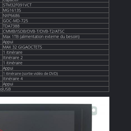
STM32F091VCT
MG1613S
NXP6686
GOC-MD-725
TDA7388
CMMB/ISDB/DVB-T/DVB-T2/ATSC
Max 1TB (alimentation externe du besoin)
Appui
MAX 32 GIGAOCTETS
1 itinéraire
Itinéraire 2
1 itinéraire
Appui
1 itinéraire (sortie vidéo de DVD)
Itinéraire 4
Appui
io
USB