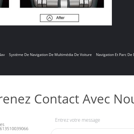
Nav
Système De Navigation De Multimédia De Voiture
Navigation Et Parc De 
renez Contact Avec No
Entrez votre message
les
613510039066