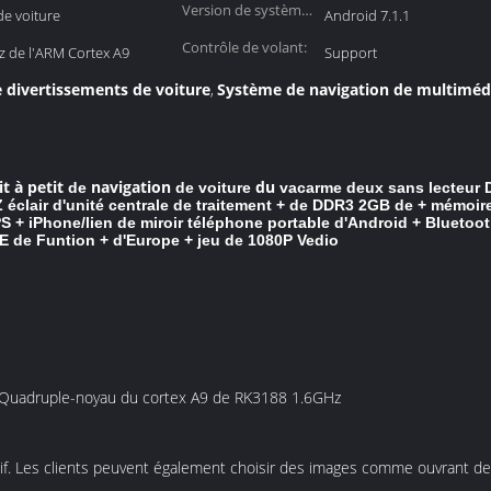
Version de système
de voiture
Android 7.1.1
d'Android:
Contrôle de volant:
 de l'ARM Cortex A9
Support
e divertissements de voiture
Système de navigation de multimédi
,
t à petit
navigation
du
de
de voiture
vacarme deux sans lecteur
clair d'unité centrale de traitement + de DDR3 2GB de + mémoire
GPS + iPhone/lien de miroir téléphone portable d'Android + Blueto
 de Funtion + d'Europe + jeu de 1080P Vedio
 : Quadruple-noyau du cortex A9 de RK3188 1.6GHz
atif. Les clients peuvent également choisir des images comme ouvrant de