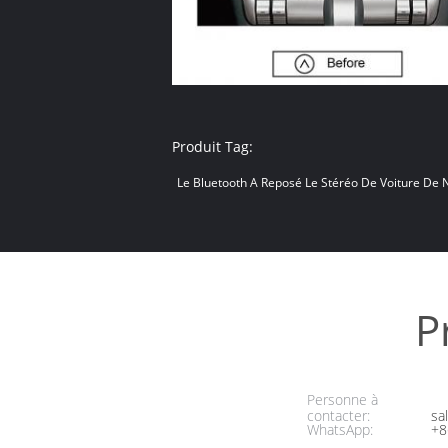
Produit Tag:
Le Bluetooth A Reposé Le Stéréo De Voiture De 
P
Personne à
contacter:
sa
WhatsApp:
+8