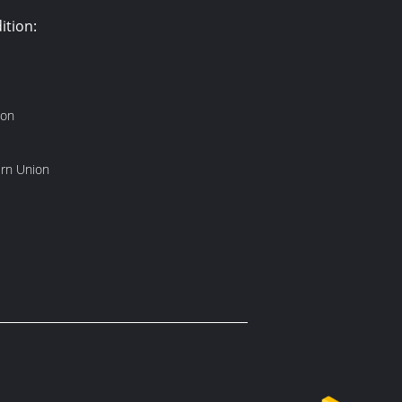
ition:
ton
ern Union