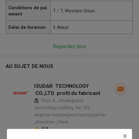
Conditions de pai
T / T, Western Union
ement
Délai de livraison
3-4days
Regardez plus
AU SUJET DE NOUS
ISUDAR TECHNOLOGY
CO.,LTD profil du fabricant
Floor 6 , chuangzaoli
technology building ,No.102 ,
xinghua road,xingwei,fuyong,bao'an
,shenzhen ,Chine
5.0
Fournisseur vérifié