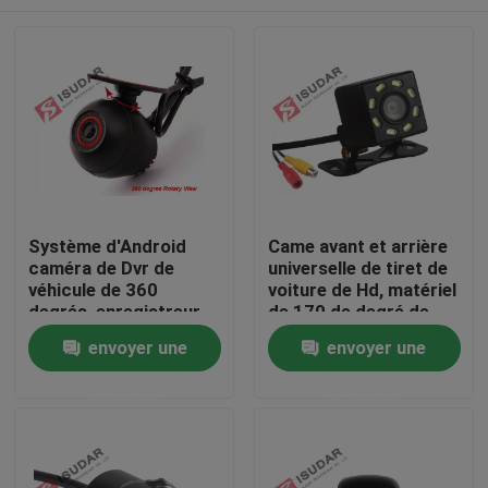
Système d'Android
Came avant et arrière
caméra de Dvr de
universelle de tiret de
véhicule de 360
voiture de Hd, matériel
degrés, enregistreur
de 170 de degré de
moteur visuel de came
tiret ABS de came
Maison
envoyer une
envoyer une
de tiret de Hd 720p
demande
demande
Des produits
Au sujet de nous