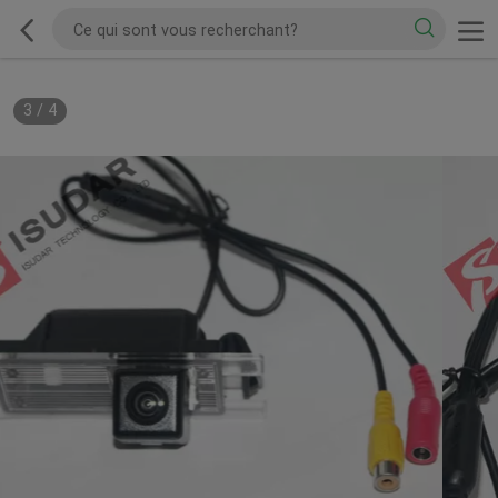
3
/
4