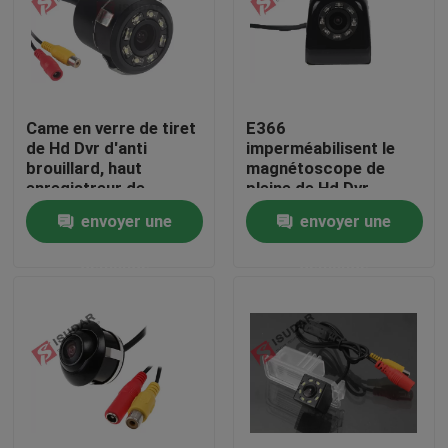
Visite d'usine
Contrôle de qualité
Came en verre de tiret
E366
de Hd Dvr d'anti
imperméabilisent le
brouillard, haut
magnétoscope de
Contactez-nous
enregistreur de
pleine de Hd Dvr
caméra vidéo de
caméra de voiture,
envoyer une
envoyer une
voiture de sensibilité
caméra de secours
Nouvelles
inverse de câble
demande
demande
Cas
Demandez une citation
Shopping